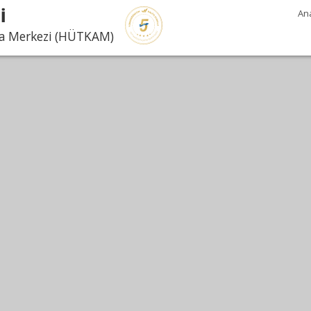
İ
An
rma Merkezi (HÜTKAM)